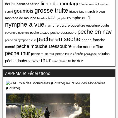
fiche de montage
doubs
début de saison
fin de saison
franche
grosse truite
goumois
march brown
comté
Irlande
loue
nymphe au fil
montage de mouche
NAV
Morilles
nymphe
nymphe a vue
nymphe cuivre
ouverture
ouverture doubs
peche en nav
peche dessoubre
peche alsace
ouverture goumois
peche en seche
peche franche
peche en nymphe a vue
peche mouche Dessoubre
comté
peche mouche Thur
peche thur
polution
peche truite thur
peche truite zébrée
perdigone
thur
pêche doubs
truite thur
streamer
truite alsace
AAPPMA et Fédérations
AAPPMA des Monédières
(Corrèze)