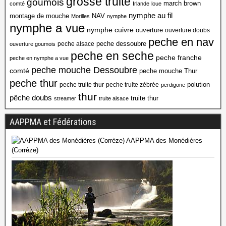
grosse truite
goumois
march brown
comté
Irlande
loue
nymphe au fil
montage de mouche
NAV
Morilles
nymphe
nymphe a vue
nymphe cuivre
ouverture
ouverture doubs
peche en nav
peche dessoubre
peche alsace
ouverture goumois
peche en seche
peche franche
peche en nymphe a vue
peche mouche Dessoubre
comté
peche mouche Thur
peche thur
polution
peche truite thur
peche truite zébrée
perdigone
thur
pêche doubs
truite thur
streamer
truite alsace
AAPPMA et Fédérations
AAPPMA des Monédières
(Corrèze)